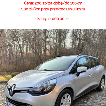
Cena: 200 zł/za dobę/do 100km
1,00 zł/km przy przekroczeniu limitu
kaucja: 1000,00 zł