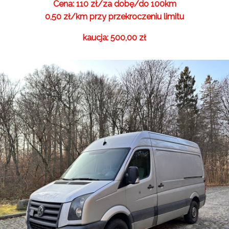
Cena: 110 zł/za dobę/do 100km
0,50 zł/km przy przekroczeniu limitu
kaucja: 500,00 zł