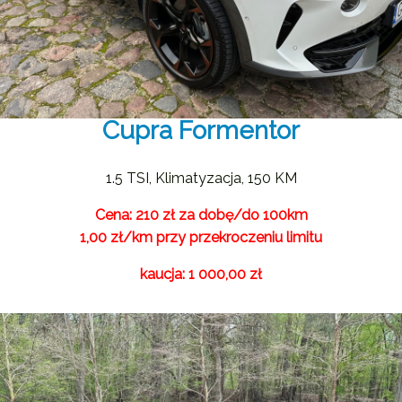
Cupra Formentor
1.5 TSI, Klimatyzacja, 150 KM
Cena: 210 zł za dobę/do 100km
1,00 zł/km przy przekroczeniu limitu
kaucja: 1 000,00 zł